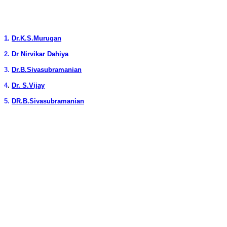
1.
Dr.K.S.Murugan
2.
Dr Nirvikar Dahiya
3.
Dr.B.Sivasubramanian
4
.
Dr. S.Vijay
5.
DR.B.Sivasubramanian